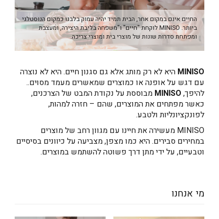
דיגיטל
החיים אינם במקום אחר, הבית תמיד יהיה עמוק בלבנו כמקום הנוסטלגי
הום אקססוריז
ביותר. MINISO לוקחת "חיים" ו"משפחה בליבת היצירה, ומעצבת
ומפתחת סדרות שונות של מוצרי בית ומוצרי צריכה.
הלבשה תחתונה
טיפוח
MINISO
היא לא רק מותג אלא גם סגנון חיים. היא לא נוצרה
עם דגש על אופנה או כמוצרים שמאשרים מעמד מסוים..
טקסטיל לבית
להיפך,
MINISO
מבוססת על נקודת המבט של הצרכנים,
מטבח
כאשר מפתחים את המוצרים, שהם – חזרה למהות,
לפונקציונליות ולטבע.
מסיבות וימי הולדת
MINISO מעשירה את חיינו עם מגוון רחב של מוצרים
משחקים
במחירים סבירים. היא כמו מצפן, מצביעה על כיוונים בסיסיים
וטבעיים, על ידי מתן דרך פשוטה להשתמש במוצרים.
נסיעות
ספורט
מי אנחנו
קוסמטיקה
תיקים ואביזרים