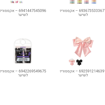
6936735333677 – אקססוריז
6941447545096 – אקססוריז
לשיער
לשיער
6925912146391 – אקססוריז
6942269549675 – אקססוריז
לשיער
לשיער