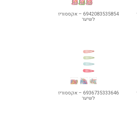
6942083535854 – אקססוריז
לשיער
6936735333646 – אקססוריז
לשיער