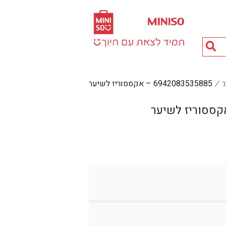
חיפוש
מוצרים...
ר
6942083535885 – אקססוריז לשיער