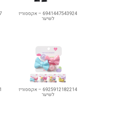
6941447543924 – אקססוריז
לשיער
6925912182214 – אקססוריז
לשיער