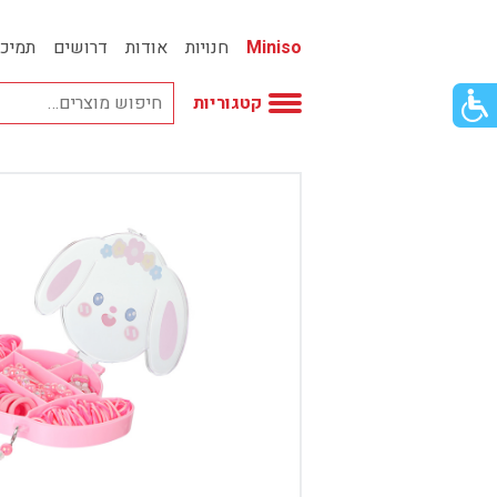
Miniso
חנויות
אודות
דרושים
תמיכ
פתור
קטגוריות
פתיחת
פריט
גישות
וכן
אביזרי אופנה
רכזי
אחסון
אמבטיה
באק טו סקול
בובות
בישום ונרות
בעלי חיים
בקבוקים