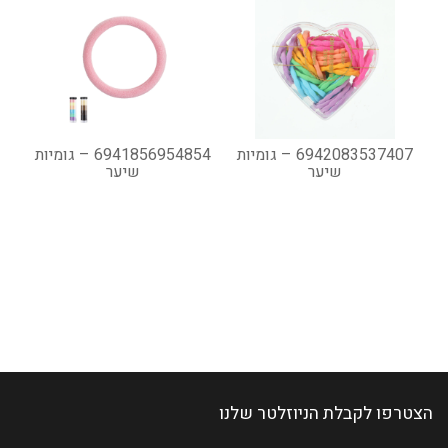
6942083537407 – גומיות
6941856954854 – גומיות
שיער
שיער
הצטרפו לקבלת הניוזלטר שלנו