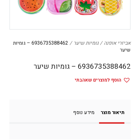
דיגיטל
הום אקססוריז
הלבשה תחתונה
טיפוח
אביזרי אופנה
גומיות שיער
6936735388462 – גומיות
שיער
טקסטיל לבית
6936735388462 – גומיות שיער
מטבח
מסיבות וימי הולדת
הוסף למוצרים שאהבתי
משחקים
נסיעות
תיאור מוצר
מידע נוסף
ספורט
קוסמטיקה
תיקים ואביזרים