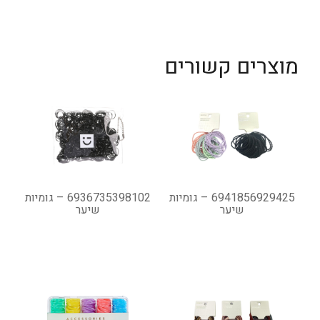
מוצרים קשורים
6941856929425 – גומיות
6936735398102 – גומיות
שיער
שיער