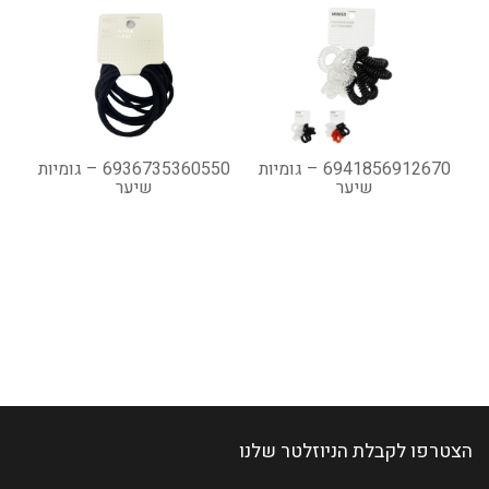
6941856912670 – גומיות
6936735360550 – גומיות
שיער
שיער
הצטרפו לקבלת הניוזלטר שלנו