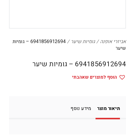
דיגיטל
הום אקססוריז
הלבשה תחתונה
טיפוח
אביזרי אופנה
גומיות שיער
6941856912694 – גומיות
שיער
טקסטיל לבית
6941856912694 – גומיות שיער
מטבח
מסיבות וימי הולדת
הוסף למוצרים שאהבתי
משחקים
נסיעות
תיאור מוצר
מידע נוסף
ספורט
קוסמטיקה
תיקים ואביזרים