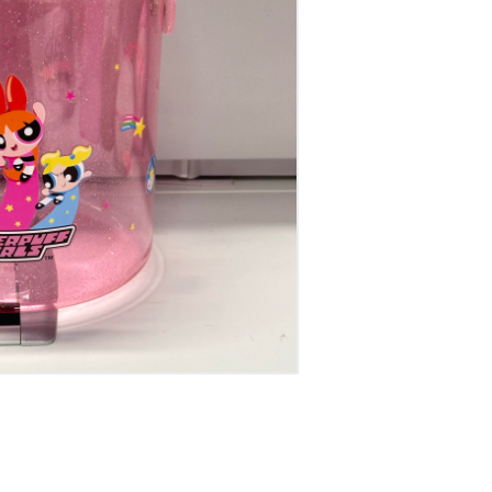
דיגיטל
הום אקססוריז
הלבשה תחתונה
טיפוח
טקסטיל לבית
מטבח
מסיבות וימי הולדת
משחקים
נסיעות
ספורט
קוסמטיקה
תיקים ואביזרים