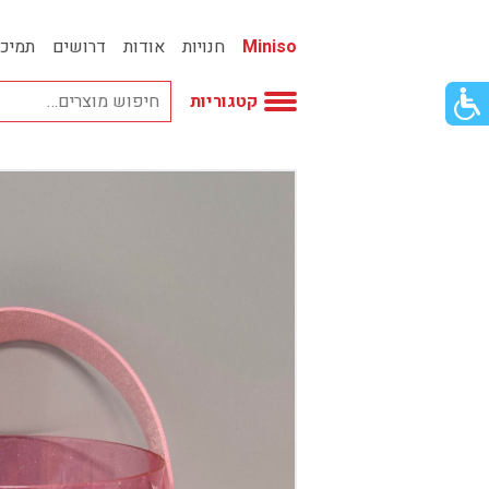
Miniso
חנויות
אודות
דרושים
תמיכ
פתור
קטגוריות
פתיחת
פריט
גישות
וכן
אביזרי אופנה
רכזי
אחסון
אמבטיה
באק טו סקול
בובות
בישום ונרות
בעלי חיים
בקבוקים