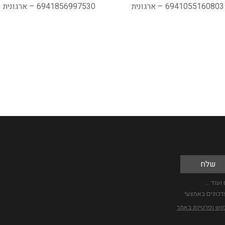
6941055160803 – ארגונית
6941856997530 – ארגונית
עוד ...
דכונים באמצעי
מוש ופרטיות באתר