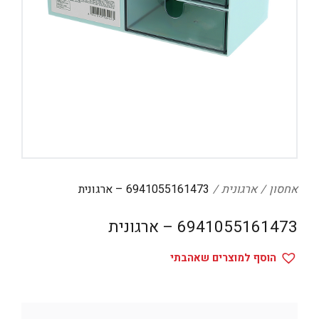
דיגיטל
הום אקססוריז
הלבשה תחתונה
טיפוח
טקסטיל לבית
מטבח
מסיבות וימי הולדת
אחסון
ארגונית
6941055161473 – ארגונית
משחקים
6941055161473 – ארגונית
נסיעות
ספורט
הוסף למוצרים שאהבתי
קוסמטיקה
תיקים ואביזרים