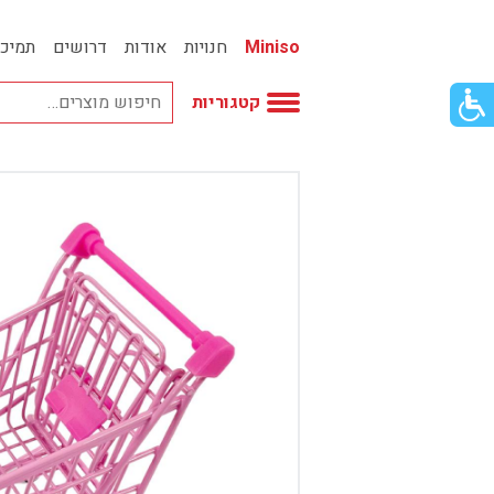
Miniso
חנויות
אודות
דרושים
תמיכ
פתור
קטגוריות
פתיחת
פריט
גישות
וכן
אביזרי אופנה
רכזי
אחסון
אמבטיה
באק טו סקול
בובות
בישום ונרות
בעלי חיים
בקבוקים