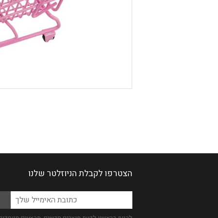
דיגיטל
הום אקססוריז
הלבשה תחתונה
טיפוח
טקסטיל לבית
מטבח
מסיבות וימי הולדת
משחקים
נסיעות
הצטרפו לקבלת הניוזלטר שלנו
ספורט
Please
קוסמטיקה
כתובת
leave
האימייל
תיקים ואביזרים
this
שלך