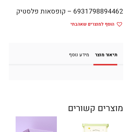
דיגיטל
6931798894462 – קופסאות פלסטיק
הום אקססוריז
הוסף למוצרים שאהבתי
הלבשה תחתונה
טיפוח
טקסטיל לבית
תיאור מוצר
מידע נוסף
מטבח
מסיבות וימי הולדת
משחקים
נסיעות
מוצרים קשורים
ספורט
קוסמטיקה
תיקים ואביזרים