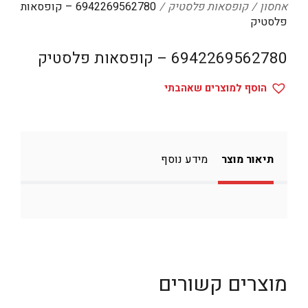
אחסון
קופסאות פלסטיק
6942269562780 – קופסאות
דיגיטל
פלסטיק
הום אקססוריז
6942269562780 – קופסאות פלסטיק
הלבשה תחתונה
הוסף למוצרים שאהבתי
טיפוח
טקסטיל לבית
מטבח
תיאור מוצר
מידע נוסף
מסיבות וימי הולדת
משחקים
נסיעות
ספורט
קוסמטיקה
מוצרים קשורים
תיקים ואביזרים