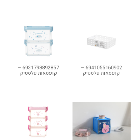
6931798892857 –
6941055160902 –
קופסאות פלסטיק
קופסאות פלסטיק