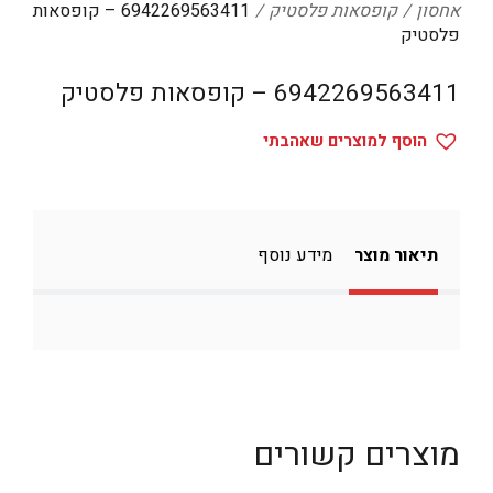
אחסון
קופסאות פלסטיק
6942269563411 – קופסאות
דיגיטל
פלסטיק
הום אקססוריז
6942269563411 – קופסאות פלסטיק
הלבשה תחתונה
הוסף למוצרים שאהבתי
טיפוח
טקסטיל לבית
מטבח
תיאור מוצר
מידע נוסף
מסיבות וימי הולדת
משחקים
נסיעות
ספורט
קוסמטיקה
מוצרים קשורים
תיקים ואביזרים