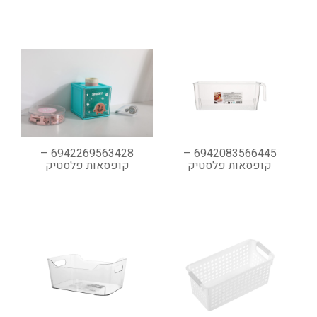
6942269563428 –
6942083566445 –
קופסאות פלסטיק
קופסאות פלסטיק