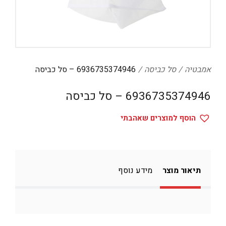
דיגיטל
הום אקססוריז
הלבשה תחתונה
טיפוח
אמבטיה
סל כביסה
6936735374946 – סל כביסה
טקסטיל לבית
6936735374946 – סל כביסה
מטבח
הוסף למוצרים שאהבתי
מסיבות וימי הולדת
משחקים
נסיעות
תיאור מוצר
מידע נוסף
ספורט
קוסמטיקה
תיקים ואביזרים