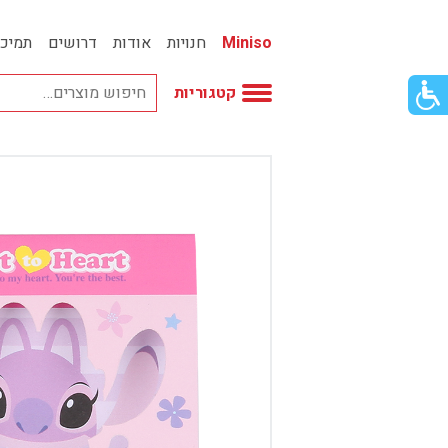
Miniso
חנויות
אודות
דרושים
תמיכ
פתור
קטגוריות
פתיחת
פריט
גישות
וכן
אביזרי אופנה
רכזי
אחסון
אמבטיה
באק טו סקול
בובות
בישום ונרות
בעלי חיים
בקבוקים