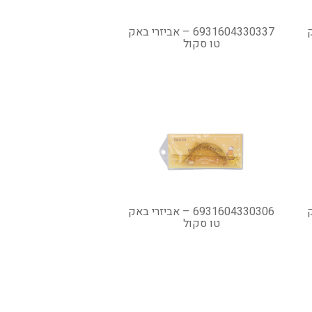
אק
6931604330337 – אביזרי באק
טו סקול
אק
6931604330306 – אביזרי באק
טו סקול