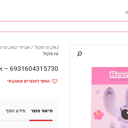
ה
באק טו סקול
אביזרי באק טו ס
טו סקול
6931604315730 – אביזרי באק טו סקול
הוסף למוצרים שאהבתי
תיאור מוצר
מידע נוסף