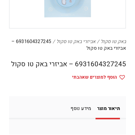
דיגיטל
הום אקססוריז
הלבשה תחתונה
טיפוח
באק טו סקול
אביזרי באק טו סקול
6931604327245 –
אביזרי באק טו סקול
טקסטיל לבית
6931604327245 – אביזרי באק טו סקול
מטבח
מסיבות וימי הולדת
הוסף למוצרים שאהבתי
משחקים
נסיעות
תיאור מוצר
מידע נוסף
ספורט
קוסמטיקה
תיקים ואביזרים