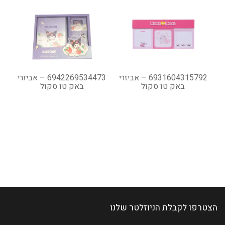
6931604315792 – אביזרי
6942269534473 – אביזרי
באק טו סקול
באק טו סקול
הצטרפו לקבלת הניוזלטר שלנו