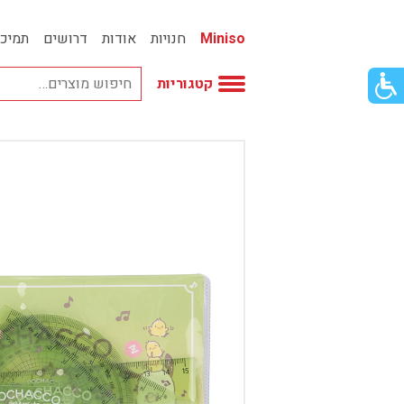
Miniso
חנויות
אודות
דרושים
תמיכ
פתור
קטגוריות
פתיחת
פריט
גישות
וכן
אביזרי אופנה
רכזי
אחסון
אמבטיה
באק טו סקול
בובות
בישום ונרות
בעלי חיים
בקבוקים