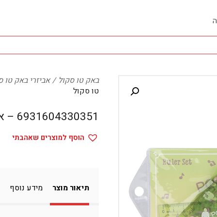
ה
באק טו סקול
אביזרי באק טו ס
טו סקול
6931604330351 – אביזרי באק טו סקול
הוסף למוצרים שאהבתי
תיאור מוצר
מידע נוסף