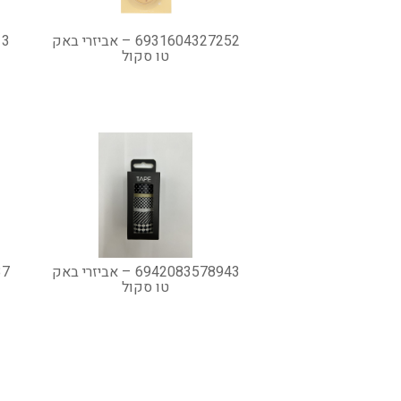
6931604327252 – אביזרי באק
טו סקול
6942083578943 – אביזרי באק
טו סקול