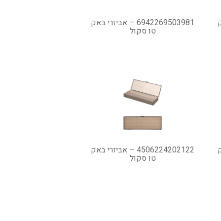
אק
6942269503981 – אביזרי באק
טו סקול
אק
4506224202122 – אביזרי באק
טו סקול