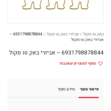
דיגיטל
הום אקססוריז
הלבשה תחתונה
טיפוח
באק טו סקול
אביזרי באק טו סקול
6931798878844 –
אביזרי באק טו סקול
טקסטיל לבית
6931798878844 – אביזרי באק טו סקול
מטבח
מסיבות וימי הולדת
הוסף למוצרים שאהבתי
משחקים
נסיעות
תיאור מוצר
מידע נוסף
ספורט
קוסמטיקה
תיקים ואביזרים