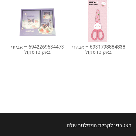
6931798884838 – אביזרי
6942269534473 – אביזרי
באק טו סקול
באק טו סקול
הצטרפו לקבלת הניוזלטר שלנו