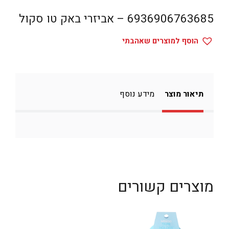
דיגיטל
6936906763685 – אביזרי באק טו סקול
הום אקססוריז
הוסף למוצרים שאהבתי
הלבשה תחתונה
טיפוח
טקסטיל לבית
תיאור מוצר
מידע נוסף
מטבח
מסיבות וימי הולדת
משחקים
נסיעות
מוצרים קשורים
ספורט
קוסמטיקה
תיקים ואביזרים