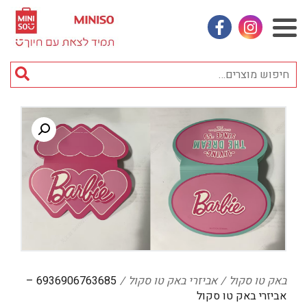
אינסטגראם
פייסבוק
חי
מוצ
וכן
אביזרי אופנה
רכזי
אחסון
אמבטיה
באק טו סקול
בובות
בישום ונרות
בעלי חיים
באק טו סקול
אביזרי באק טו סקול
6936906763685 –
בקבוקים
אביזרי באק טו סקול