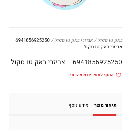
דיגיטל
הום אקססוריז
הלבשה תחתונה
טיפוח
באק טו סקול
אביזרי באק טו סקול
6941856925250 –
אביזרי באק טו סקול
טקסטיל לבית
6941856925250 – אביזרי באק טו סקול
מטבח
מסיבות וימי הולדת
הוסף למוצרים שאהבתי
משחקים
נסיעות
תיאור מוצר
מידע נוסף
ספורט
קוסמטיקה
תיקים ואביזרים