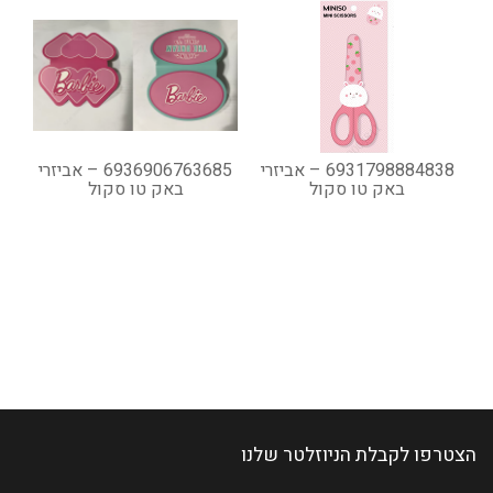
6931798884838 – אביזרי
6936906763685 – אביזרי
באק טו סקול
באק טו סקול
הצטרפו לקבלת הניוזלטר שלנו