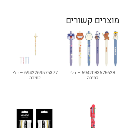
מוצרים קשורים
6942083576628 – כלי
6942269575377 – כלי
כתיבה
כתיבה