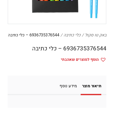
דיגיטל
הום אקססוריז
הלבשה תחתונה
טיפוח
באק טו סקול
כלי כתיבה
6936735376544 – כלי כתיבה
טקסטיל לבית
6936735376544 – כלי כתיבה
מטבח
הוסף למוצרים שאהבתי
מסיבות וימי הולדת
משחקים
נסיעות
תיאור מוצר
מידע נוסף
ספורט
קוסמטיקה
תיקים ואביזרים