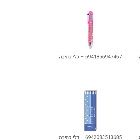
6941856947467 – כלי כתיבה
6942083513685 – כלי כתיבה