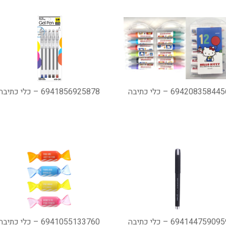
69420835844 – כלי כתיבה
6941856925878 – כלי כתיבה
69414475909 – כלי כתיבה
6941055133760 – כלי כתיבה