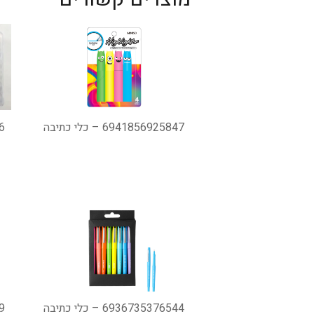
6941856925847 – כלי כתיבה
56
6936735376544 – כלי כתיבה
59