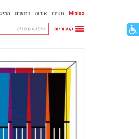
Miniso
חנויות
אודות
דרושים
תמיכ
פתור
קטגוריות
פתיחת
פריט
גישות
וכן
אביזרי אופנה
רכזי
אחסון
אמבטיה
באק טו סקול
בובות
בישום ונרות
בעלי חיים
בקבוקים