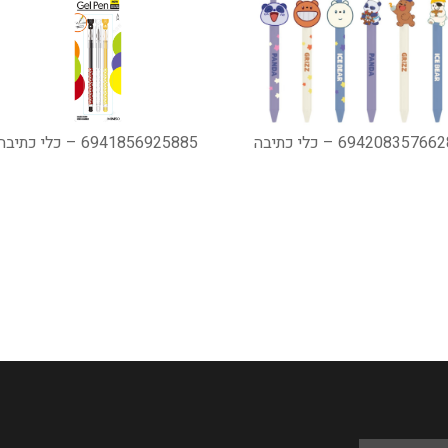
69420835766 – כלי כתיבה
6941856925885 – כלי כתיבה