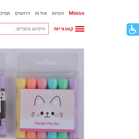
Miniso
חנויות
אודות
דרושים
תמיכ
פתור
קטגוריות
פתיחת
פריט
גישות
וכן
אביזרי אופנה
רכזי
אחסון
אמבטיה
באק טו סקול
בובות
בישום ונרות
בעלי חיים
בקבוקים