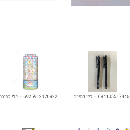
69410551744 – כלי כתיבה
6925912170822 – כלי כתיבה