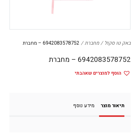
דיגיטל
הום אקססוריז
הלבשה תחתונה
טיפוח
באק טו סקול
מחברת
6942083578752 – מחברת
טקסטיל לבית
6942083578752 – מחברת
מטבח
הוסף למוצרים שאהבתי
מסיבות וימי הולדת
משחקים
נסיעות
תיאור מוצר
מידע נוסף
ספורט
קוסמטיקה
תיקים ואביזרים