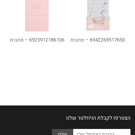
6942269517650 – מחברת
6925912186106 – מחברת
הצטרפו לקבלת הניוזלטר שלנו
Please
כתובת