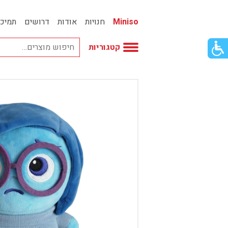
Miniso
חנויות
אודות
דרושים
תמיכ
פתור
קטגוריות
פתיחת
פריט
גישות
וכן
אביזרי אופנה
רכזי
אחסון
אמבטיה
באק טו סקול
בובות
בישום ונרות
בעלי חיים
בקבוקים