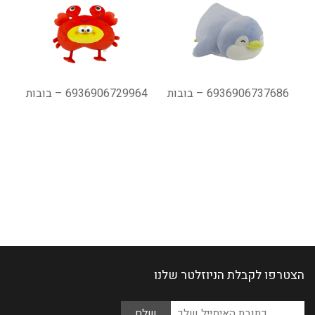
6936906737686 – בובות
6936906729964 – בובות
הצטרפו לקבלת הניוזלטר שלנו
Please
כתובת