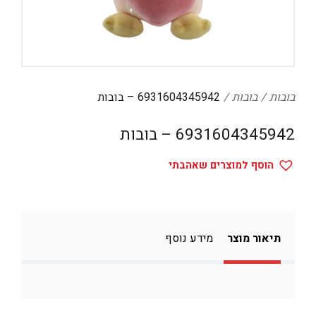
דיגיטל
הום אקססוריז
הלבשה תחתונה
טיפוח
בובות
בובות
6931604345942 – בובות
טקסטיל לבית
6931604345942 – בובות
מטבח
הוסף למוצרים שאהבתי
מסיבות וימי הולדת
משחקים
נסיעות
תיאור מוצר
מידע נוסף
ספורט
קוסמטיקה
תיקים ואביזרים