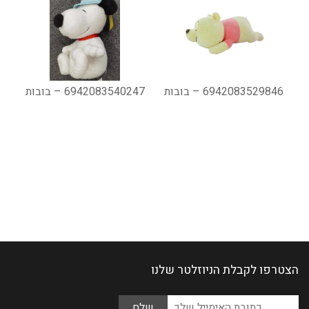
6942083529846 – בובות
6942083540247 – בובות
הצטרפו לקבלת הניוזלטר שלנו
Please
כתובת