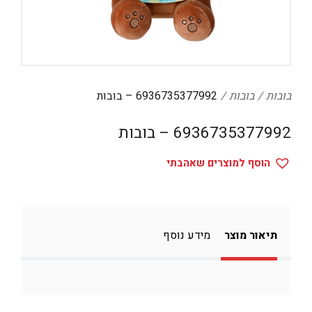
דיגיטל
הום אקססוריז
הלבשה תחתונה
טיפוח
בובות
בובות
6936735377992 – בובות
טקסטיל לבית
6936735377992 – בובות
מטבח
הוסף למוצרים שאהבתי
מסיבות וימי הולדת
משחקים
נסיעות
תיאור מוצר
מידע נוסף
ספורט
קוסמטיקה
תיקים ואביזרים