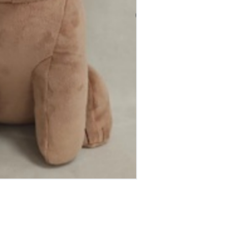
דיגיטל
הום אקססוריז
הלבשה תחתונה
טיפוח
טקסטיל לבית
מטבח
מסיבות וימי הולדת
משחקים
נסיעות
ספורט
קוסמטיקה
תיקים ואביזרים