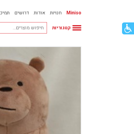
Miniso
חנויות
אודות
דרושים
תמיכ
פתור
קטגוריות
פתיחת
פריט
גישות
וכן
אביזרי אופנה
רכזי
אחסון
אמבטיה
באק טו סקול
בובות
בישום ונרות
בעלי חיים
בקבוקים