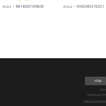
6942083576321 – בובות
8814003109828 – בובות
עוד ...
דכונים באמצעי
מוש ופרטיות באתר