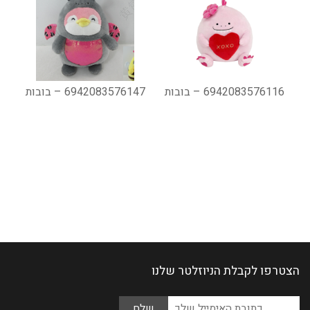
6942083576116 – בובות
6942083576147 – בובות
הצטרפו לקבלת הניוזלטר שלנו
Please
כתובת