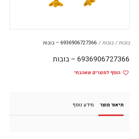
דיגיטל
הום אקססוריז
הלבשה תחתונה
טיפוח
בובות
בובות
6936906727366 – בובות
טקסטיל לבית
6936906727366 – בובות
מטבח
הוסף למוצרים שאהבתי
מסיבות וימי הולדת
משחקים
נסיעות
תיאור מוצר
מידע נוסף
ספורט
קוסמטיקה
תיקים ואביזרים