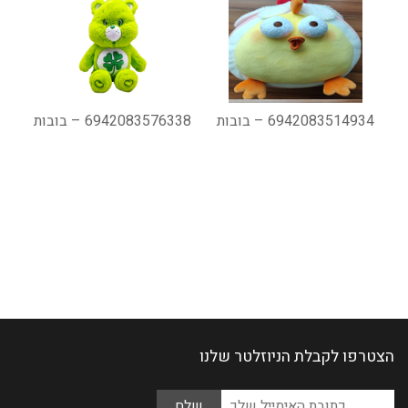
6942083514934 – בובות
6942083576338 – בובות
הצטרפו לקבלת הניוזלטר שלנו
Please
כתובת