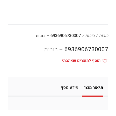
דיגיטל
הום אקססוריז
הלבשה תחתונה
טיפוח
בובות
בובות
6936906730007 – בובות
טקסטיל לבית
6936906730007 – בובות
מטבח
הוסף למוצרים שאהבתי
מסיבות וימי הולדת
משחקים
נסיעות
תיאור מוצר
מידע נוסף
ספורט
קוסמטיקה
תיקים ואביזרים