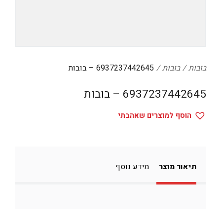
דיגיטל
הום אקססוריז
הלבשה תחתונה
טיפוח
בובות
בובות
6937237442645 – בובות
טקסטיל לבית
6937237442645 – בובות
מטבח
הוסף למוצרים שאהבתי
מסיבות וימי הולדת
משחקים
נסיעות
תיאור מוצר
מידע נוסף
ספורט
קוסמטיקה
תיקים ואביזרים