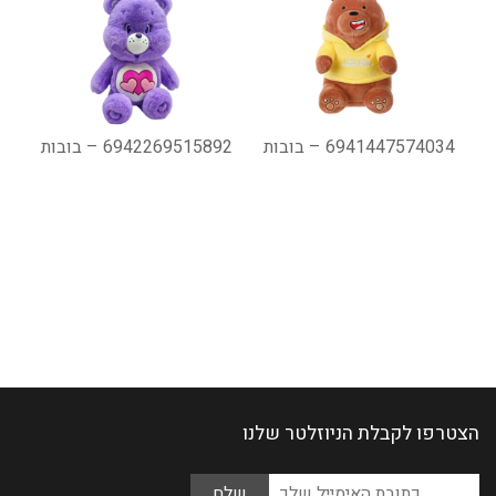
6941447574034 – בובות
6942269515892 – בובות
הצטרפו לקבלת הניוזלטר שלנו
Please
כתובת