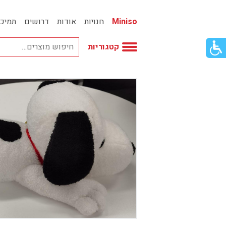
Miniso
חנויות
אודות
דרושים
תמיכ
פתור
קטגוריות
פתיחת
פריט
גישות
וכן
אביזרי אופנה
רכזי
אחסון
אמבטיה
באק טו סקול
בובות
בישום ונרות
בעלי חיים
בקבוקים