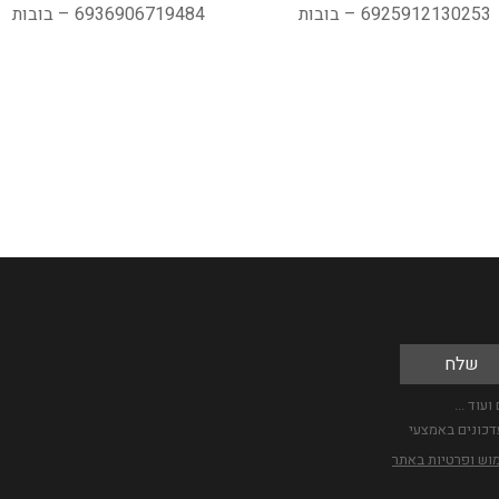
6925912130253 – בובות
6936906719484 – בובות
עוד ...
דכונים באמצעי
מוש ופרטיות באתר