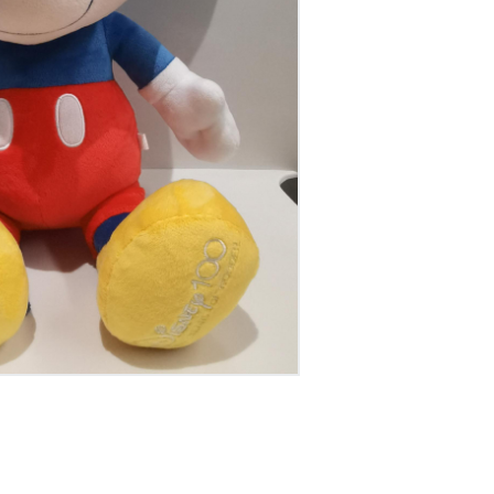
דיגיטל
הום אקססוריז
הלבשה תחתונה
טיפוח
טקסטיל לבית
מטבח
מסיבות וימי הולדת
משחקים
נסיעות
ספורט
קוסמטיקה
תיקים ואביזרים