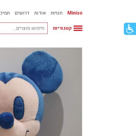
Miniso
חנויות
אודות
דרושים
תמיכ
פתור
קטגוריות
פתיחת
פריט
גישות
וכן
אביזרי אופנה
רכזי
אחסון
אמבטיה
באק טו סקול
בובות
בישום ונרות
בעלי חיים
בקבוקים