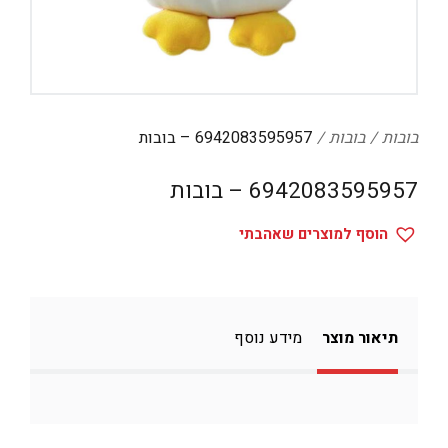
דיגיטל
הום אקססוריז
הלבשה תחתונה
טיפוח
בובות
בובות
6942083595957 – בובות
טקסטיל לבית
6942083595957 – בובות
מטבח
הוסף למוצרים שאהבתי
מסיבות וימי הולדת
משחקים
נסיעות
תיאור מוצר
מידע נוסף
ספורט
קוסמטיקה
תיקים ואביזרים