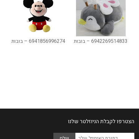
6942269514833 – בובות
6941856996274 – בובות
הצטרפו לקבלת הניוזלטר שלנו
Please
כתובת