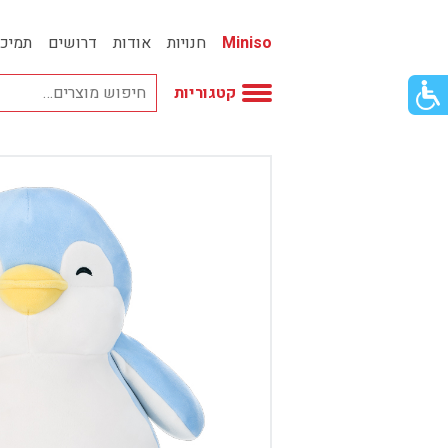
Miniso
חנויות
אודות
דרושים
תמיכ
פתור
קטגוריות
פתיחת
פריט
גישות
וכן
אביזרי אופנה
רכזי
אחסון
אמבטיה
באק טו סקול
בובות
בישום ונרות
בעלי חיים
בקבוקים