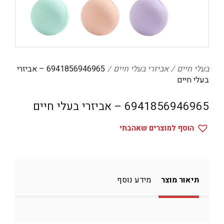
דיגיטל
הום אקססוריז
הלבשה תחתונה
טיפוח
בעלי חיים
אביזרי בעלי חיים
6941856946965 – אביזרי
בעלי חיים
טקסטיל לבית
6941856946965 – אביזרי בעלי חיים
מטבח
מסיבות וימי הולדת
הוסף למוצרים שאהבתי
משחקים
נסיעות
תיאור מוצר
מידע נוסף
ספורט
קוסמטיקה
תיקים ואביזרים