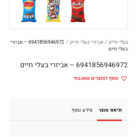
דיגיטל
הום אקססוריז
הלבשה תחתונה
טיפוח
בעלי חיים
אביזרי בעלי חיים
6941856946972 – אביזרי
בעלי חיים
טקסטיל לבית
6941856946972 – אביזרי בעלי חיים
מטבח
מסיבות וימי הולדת
הוסף למוצרים שאהבתי
משחקים
נסיעות
תיאור מוצר
מידע נוסף
ספורט
קוסמטיקה
תיקים ואביזרים