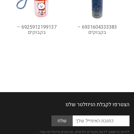
6925912199137 –
6931604333383 –
בקבוקים
בקבוקים
הצטרפו לקבלת הניוזלטר שלנו
Please
כתובת
leave
האימייל
this
שלך
להיות הראשון לדעת מוצרים חדשים, מבצעים מיוחדים ועוד ...