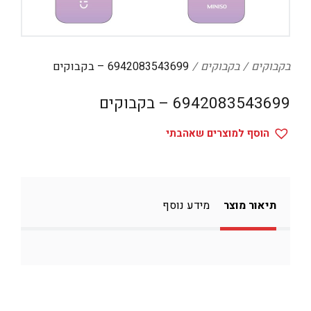
דיגיטל
הום אקססוריז
הלבשה תחתונה
בקבוקים
בקבוקים
6942083543699 – בקבוקים
טיפוח
6942083543699 – בקבוקים
טקסטיל לבית
הוסף למוצרים שאהבתי
מטבח
מסיבות וימי הולדת
משחקים
תיאור מוצר
מידע נוסף
נסיעות
ספורט
קוסמטיקה
תיקים ואביזרים