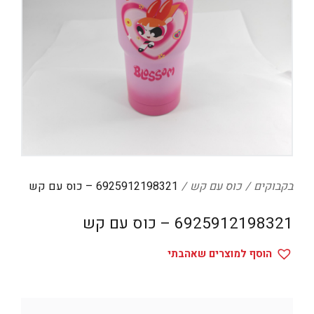
דיגיטל
הום אקססוריז
הלבשה תחתונה
טיפוח
טקסטיל לבית
מטבח
מסיבות וימי הולדת
בקבוקים
כוס עם קש
6925912198321 – כוס עם קש
משחקים
6925912198321 – כוס עם קש
נסיעות
ספורט
הוסף למוצרים שאהבתי
קוסמטיקה
תיקים ואביזרים