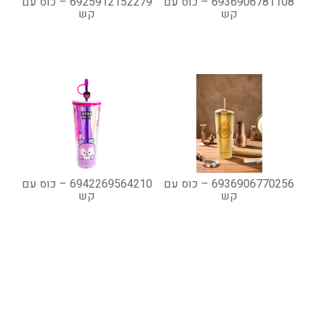
6936906781108 – כוס עם
6925912152279 – כוס עם
קש
קש
6936906770256 – כוס עם
6942269564210 – כוס עם
קש
קש