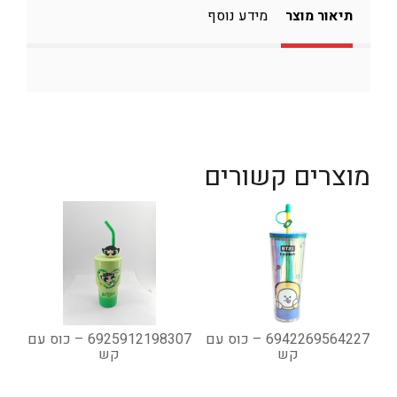
תיאור מוצר
מידע נוסף
מוצרים קשורים
6942269564227 – כוס עם
6925912198307 – כוס עם
קש
קש