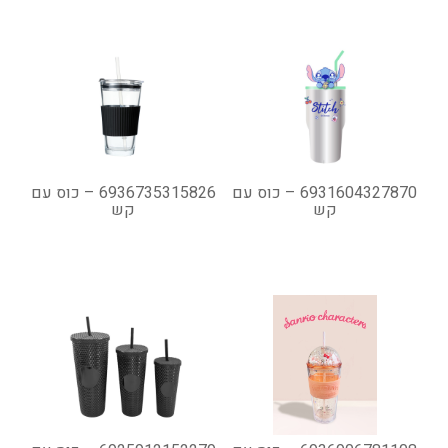
6931604327870 – כוס עם
6936735315826 – כוס עם
קש
קש