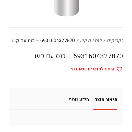
דיגיטל
הום אקססוריז
הלבשה תחתונה
טיפוח
בקבוקים
כוס עם קש
6931604327870 – כוס עם קש
טקסטיל לבית
6931604327870 – כוס עם קש
מטבח
הוסף למוצרים שאהבתי
מסיבות וימי הולדת
משחקים
נסיעות
תיאור מוצר
מידע נוסף
ספורט
קוסמטיקה
תיקים ואביזרים