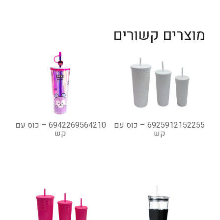
מוצרים קשורים
6925912152255 – כוס עם
6942269564210 – כוס עם
קש
קש