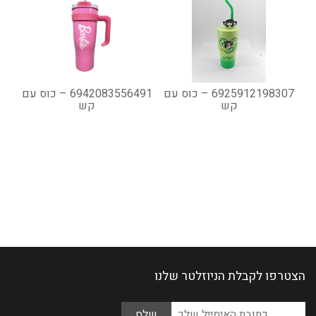
6925912198307 – כוס עם
6942083556491 – כוס עם
קש
קש
הצטרפו לקבלת הניוזלטר שלנו
Please
כתובת