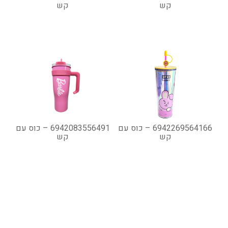
קש
קש
6942269564166 – כוס עם
6942083556491 – כוס עם
קש
קש