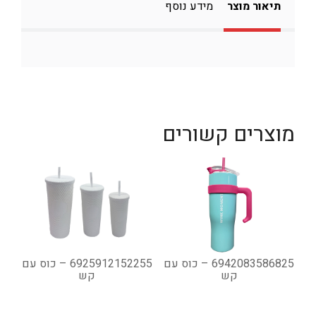
תיאור מוצר
מידע נוסף
מוצרים קשורים
6942083586825 – כוס עם
6925912152255 – כוס עם
קש
קש