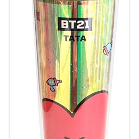
דיגיטל
הום אקססוריז
הלבשה תחתונה
טיפוח
טקסטיל לבית
מטבח
מסיבות וימי הולדת
משחקים
נסיעות
ספורט
קוסמטיקה
תיקים ואביזרים