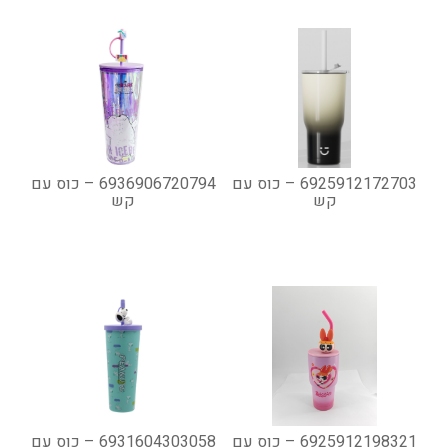
6925912172703 – כוס עם
6936906720794 – כוס עם
קש
קש
6925912198321 – כוס עם
6931604303058 – כוס עם