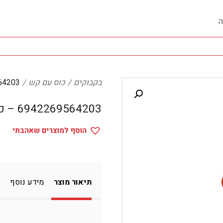
ה
בקבוקים
כוס עם קש
269564203
6942269564203 – כוס עם קש
הוסף למוצרים שאהבתי
תיאור מוצר
מידע נוסף