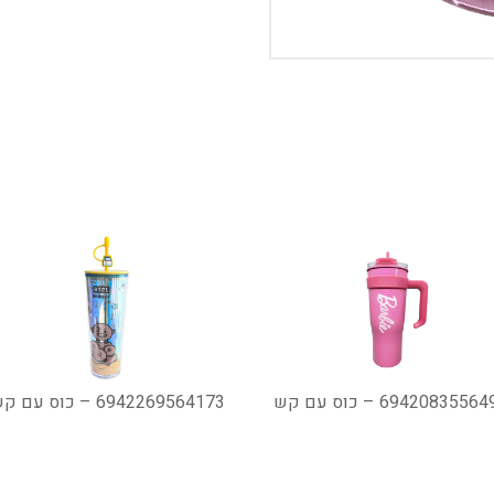
6942083556 – כוס עם קש
6942269564173 – כוס עם קש