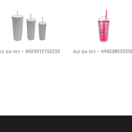
6942083555 – כוס עם קש
6925912152255 – כוס עם קש