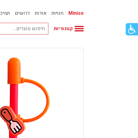
Miniso
חנויות
אודות
דרושים
תמיכ
פתור
קטגוריות
פתיחת
פריט
גישות
וכן
אביזרי אופנה
רכזי
אחסון
אמבטיה
באק טו סקול
בובות
בישום ונרות
בעלי חיים
בקבוקים