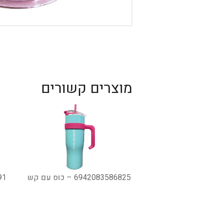
מוצרים קשורים
6942083586825 – כוס עם קש
491