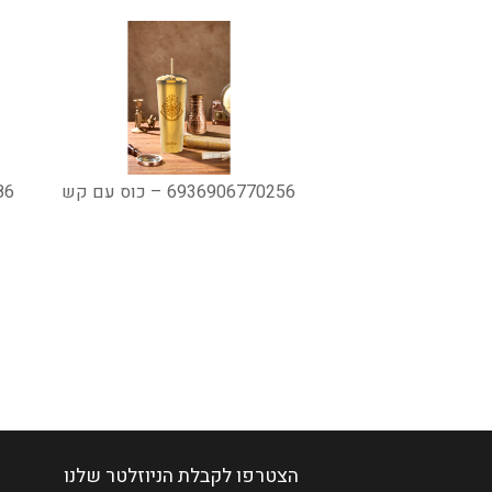
6936906770256 – כוס עם קש
586
הצטרפו לקבלת הניוזלטר שלנו