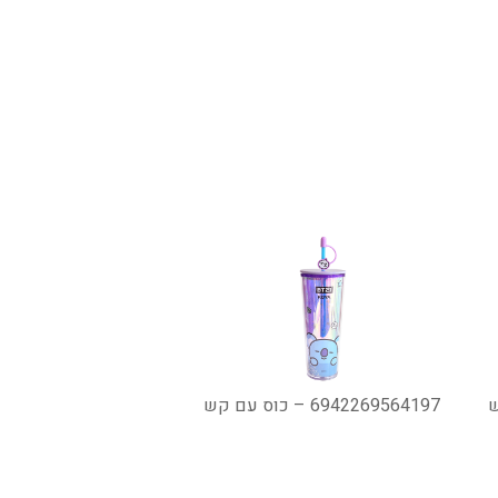
6942269564197 – כוס עם קש