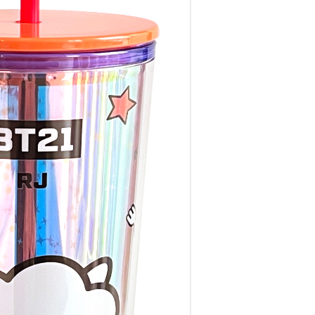
דיגיטל
הום אקססוריז
הלבשה תחתונה
טיפוח
טקסטיל לבית
מטבח
מסיבות וימי הולדת
משחקים
נסיעות
ספורט
קוסמטיקה
תיקים ואביזרים