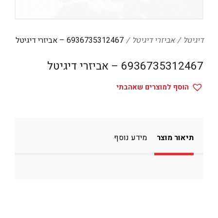
דיגיטל
הום אקססוריז
דיגיטל
אביזרי דיגיטל
6936735312467 – אביזרי דיגיטל
הלבשה תחתונה
6936735312467 – אביזרי דיגיטל
טיפוח
טקסטיל לבית
הוסף למוצרים שאהבתי
מטבח
מסיבות וימי הולדת
תיאור מוצר
מידע נוסף
משחקים
נסיעות
ספורט
קוסמטיקה
תיקים ואביזרים