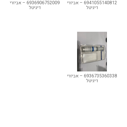
6941055140812 – אביזרי
6936906752009 – אביזרי
דיגיטל
דיגיטל
6936735360338 – אביזרי
דיגיטל