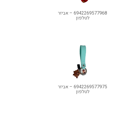
6942269577968 – אביזר
לטלפון
6942269577975 – אביזר
לטלפון