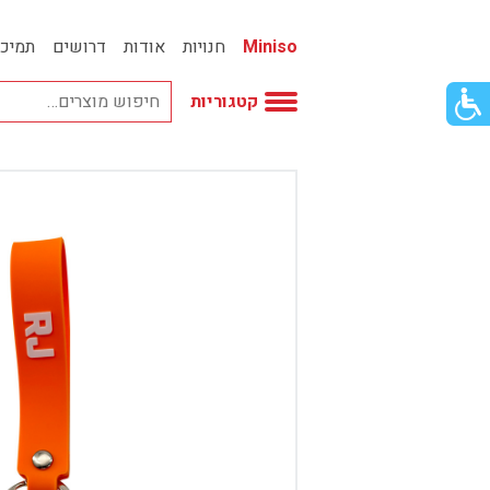
Miniso
חנויות
אודות
דרושים
תמיכ
פתור
קטגוריות
פתיחת
פריט
גישות
וכן
אביזרי אופנה
רכזי
אחסון
אמבטיה
באק טו סקול
בובות
בישום ונרות
בעלי חיים
בקבוקים