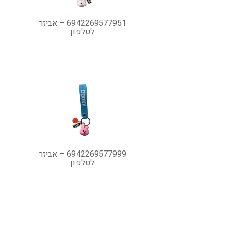
6942269577951 – אביזר
לטלפון
6942269577999 – אביזר
לטלפון