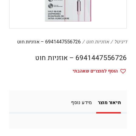
דיגיטל
הום אקססוריז
הלבשה תחתונה
טיפוח
דיגיטל
אוזניות חוט
6941447556726 – אוזניות חוט
טקסטיל לבית
6941447556726 – אוזניות חוט
מטבח
הוסף למוצרים שאהבתי
מסיבות וימי הולדת
משחקים
נסיעות
תיאור מוצר
מידע נוסף
ספורט
קוסמטיקה
תיקים ואביזרים