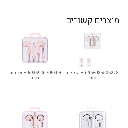
מוצרים קשורים
6958085506228 – אוזניות
6936906706408 – אוזניות
חוט
חוט