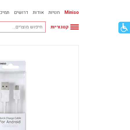
Miniso
חנויות
אודות
דרושים
תמיכ
פתור
קטגוריות
פתיחת
פריט
גישות
וכן
אביזרי אופנה
רכזי
אחסון
אמבטיה
באק טו סקול
בובות
בישום ונרות
בעלי חיים
בקבוקים