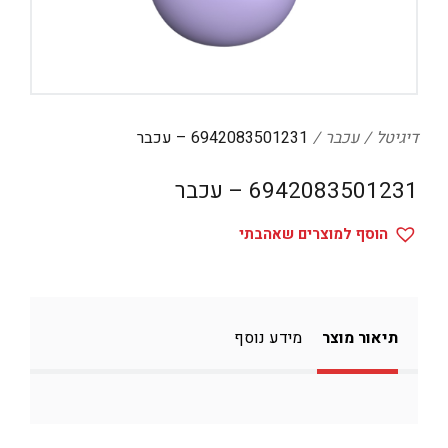
דיגיטל
הום אקססוריז
הלבשה תחתונה
טיפוח
דיגיטל
עכבר
6942083501231 – עכבר
טקסטיל לבית
6942083501231 – עכבר
מטבח
הוסף למוצרים שאהבתי
מסיבות וימי הולדת
משחקים
נסיעות
תיאור מוצר
מידע נוסף
ספורט
קוסמטיקה
תיקים ואביזרים