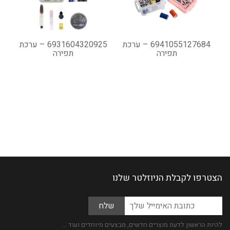
6941055127684 – ערכת
6931604320925 – ערכת
תפירה
תפירה
הצטרפו לקבלת הניוזלטר שלנו
Please
כתובת
leave
האימייל
this
שלך
להיות הראשון לדעת מוצרים חדשים, מבצעים מיוחדים ועוד ...