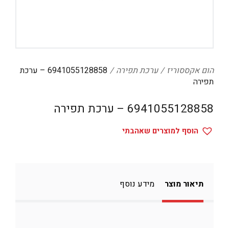
דיגיטל
הום אקססוריז
הלבשה תחתונה
טיפוח
הום אקססוריז
ערכת תפירה
6941055128858 – ערכת
תפירה
טקסטיל לבית
6941055128858 – ערכת תפירה
מטבח
מסיבות וימי הולדת
הוסף למוצרים שאהבתי
משחקים
נסיעות
תיאור מוצר
מידע נוסף
ספורט
קוסמטיקה
תיקים ואביזרים