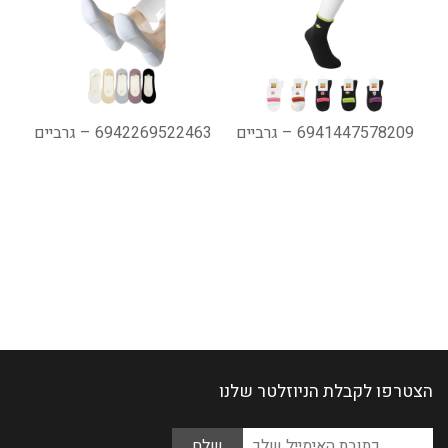
6941447578209 – גרביים
6942269522463 – גרביים
הצטרפו לקבלת הניוזלטר שלנו
Please
כתובת