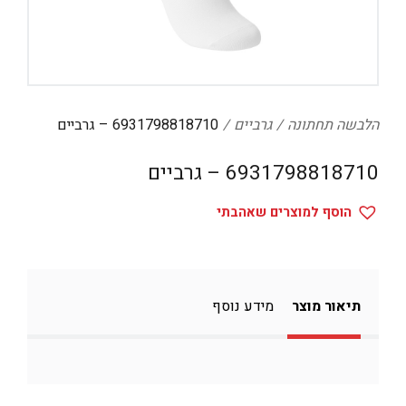
דיגיטל
הום אקססוריז
הלבשה תחתונה
טיפוח
הלבשה תחתונה
גרביים
6931798818710 – גרביים
טקסטיל לבית
6931798818710 – גרביים
מטבח
הוסף למוצרים שאהבתי
מסיבות וימי הולדת
משחקים
נסיעות
תיאור מוצר
מידע נוסף
ספורט
קוסמטיקה
תיקים ואביזרים