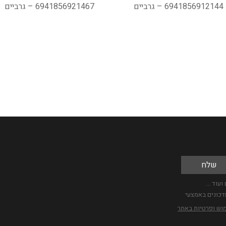
6941856912144 – גרביים
6941856921467 – גרביים
עוד ...
דכונים באמצעי
מוש ופרטיות באתר