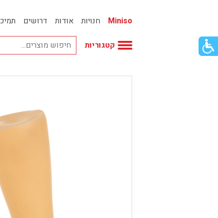
Miniso
חנויות
אודות
דרושים
תמיכ
פתור
קטגוריות
פתיחת
פריט
גישות
וכן
אביזרי אופנה
רכזי
אחסון
אמבטיה
באק טו סקול
בובות
בישום ונרות
בעלי חיים
בקבוקים