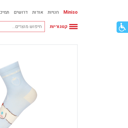
Miniso
חנויות
אודות
דרושים
תמיכ
פתור
קטגוריות
פתיחת
פריט
גישות
וכן
אביזרי אופנה
רכזי
אחסון
אמבטיה
באק טו סקול
בובות
בישום ונרות
בעלי חיים
בקבוקים