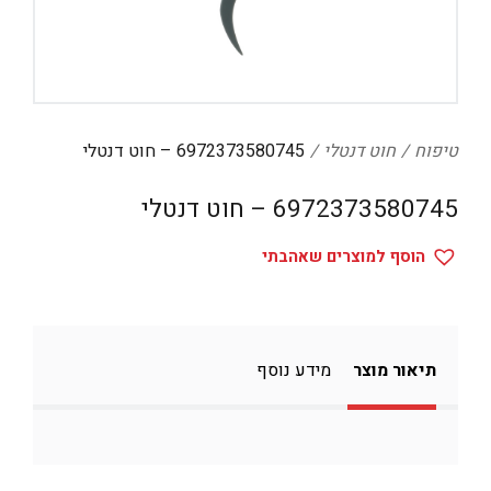
דיגיטל
הום אקססוריז
הלבשה תחתונה
טיפוח
טיפוח
חוט דנטלי
6972373580745 – חוט דנטלי
טקסטיל לבית
6972373580745 – חוט דנטלי
מטבח
הוסף למוצרים שאהבתי
מסיבות וימי הולדת
משחקים
נסיעות
תיאור מוצר
מידע נוסף
ספורט
קוסמטיקה
תיקים ואביזרים