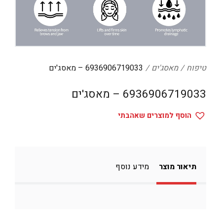
דיגיטל
הום אקססוריז
הלבשה תחתונה
טיפוח
טיפוח
מאסג'ים
6936906719033 – מאסג'ים
טקסטיל לבית
6936906719033 – מאסג'ים
מטבח
הוסף למוצרים שאהבתי
מסיבות וימי הולדת
משחקים
נסיעות
תיאור מוצר
מידע נוסף
ספורט
קוסמטיקה
תיקים ואביזרים